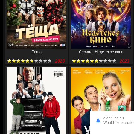
Тёща
Сериал: Недетское кино
2023
2023
gidonline.eu
Would like to send 