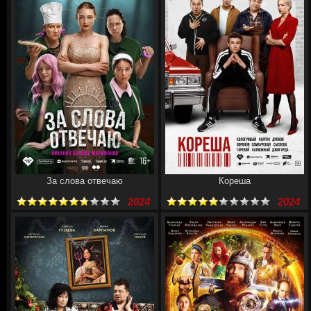
За слова отвечаю
Кореша
2024
2024