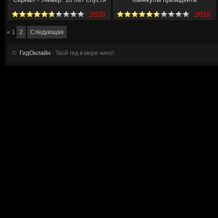
2020
2018
«
1
2
Следующая
©
ГидОнлайн
- Твой гид в мире кино!