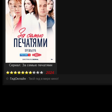
Сериал: За семью печатями
2024
©
ГидОнлайн
- Твой гид в мире кино!