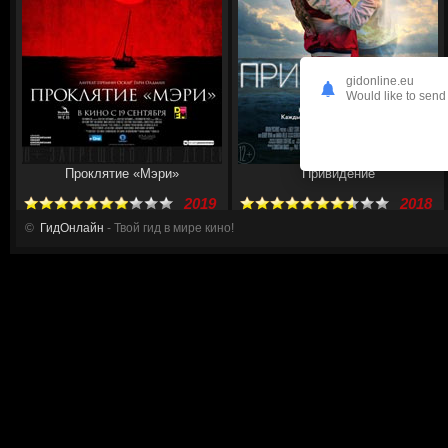
gidonline.eu
Would like to send 
Проклятие «Мэри»
Привидение
2019
2018
©
ГидОнлайн
- Твой гид в мире кино!