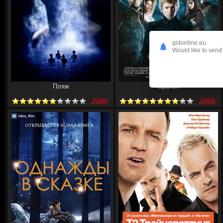
gidonline.eu
Would like to send 
Пляж
Эрагон
2000
2006