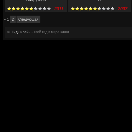
2011
2007
«
1
2
Следующая
©
ГидОнлайн
- Твой гид в мире кино!