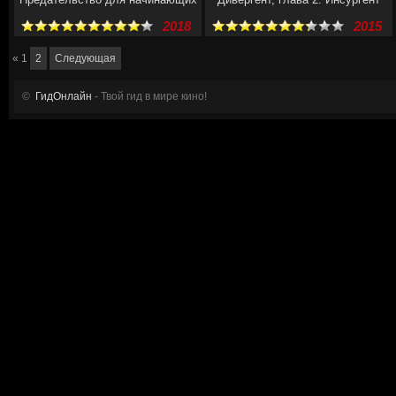
2018
2015
«
1
2
Следующая
©
ГидОнлайн
- Твой гид в мире кино!