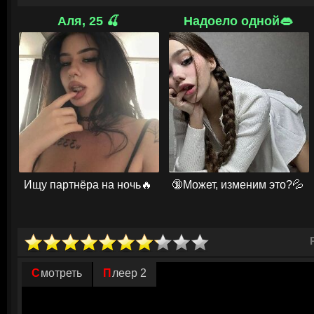
МакКолл устал от жестокости и цинизма окружающих, считая мир погр
Аля, 25 🍒
Надоело одной👄
В кафетерии он познакомился с молоденькой девушкой. Терри занимал
обстоятельство не мешало ей оставаться прекрасным человеком с чу
беседы убедили ее, что каждый человек может изменить судьбу. Герои
древнейшей профессией и выйти замуж. Но ее сутенеры были иного мн
избили на глазах у МакКолла и увезли в неизвестном направлении. Н
пребывает в раздумьях. С одной стороны, он дал обещание своей супру
вступится за Терри, она погибнет. Жены уж нет, а девушка еще жива,
найти и спасти ее.
© ГидОнлайн
Ищу партнёра на ночь🔥
🔞Может, изменим это?💦
Смотреть
Плеер 2