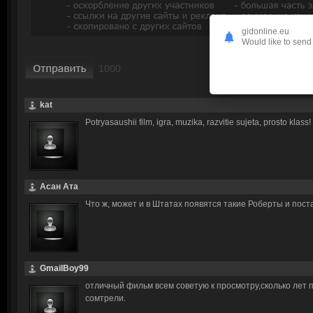
gidonline.eu
Would like to send 
kat
Potryasaushii film, igra, muzika, razvitie sujeta, prosto klass!
Асан Ата
Что ж, может и в Штатах появятся такие Роберты и поста
GmailBoy99
отличный фильм всем советую к просмотру,сколько лет п
сомтрели.