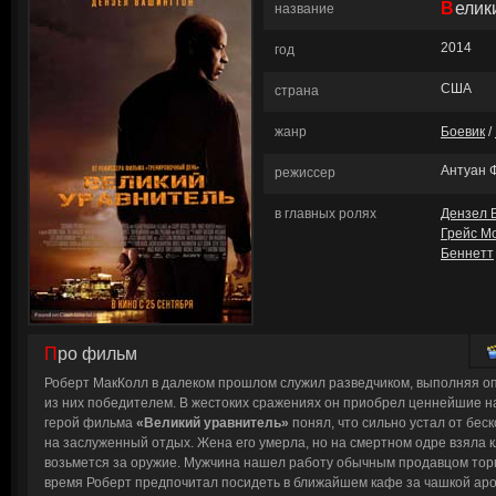
Вели
название
2014
год
США
страна
жанр
Боевик
/
Антуан 
режиссер
в главных ролях
Дензел 
Грейс М
Беннетт
Про фильм
Роберт МакКолл в далеком прошлом служил разведчиком, выполняя о
из них победителем. В жестоких сражениях он приобрел ценнейшие 
герой фильма
«Великий уравнитель»
понял, что сильно устал от бес
на заслуженный отдых. Жена его умерла, но на смертном одре взяла кл
возьмется за оружие. Мужчина нашел работу обычным продавцом торг
время Роберт предпочитал посидеть в ближайшем кафе за чашкой аром