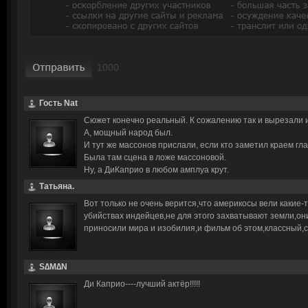
Гость Nat
Сюжет конечно реальный. К сожалению так и вырезали 
А, мощный народ был.
И тут же массонов прислали, если кто заметил краем гл
Была там сцена в ложе массоновой.
Ну, а ДиКаприо в любом амплуа крут.
Татьяна.
Вот только не очень верится,что америкосы вели какие-
убийствах индейцев,не для этого захватывают земли,они
приносили мира и изобилия,и фильм об этом,классный,с
S∆M∆N
Ди Каприо----лучший актёр!!!!!