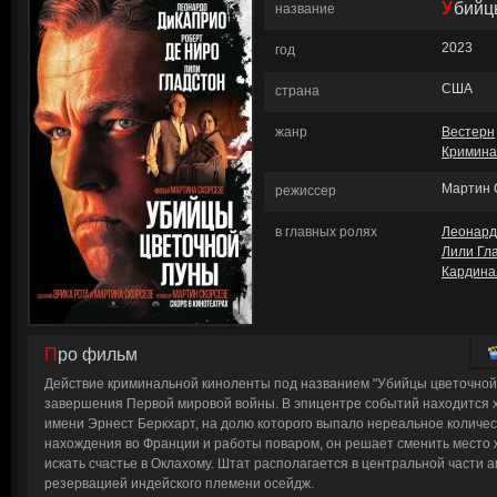
Убий
название
2023
год
США
страна
жанр
Вестерн
Кримина
Мартин 
режиссер
в главных ролях
Леонард
Лили Гл
Кардина
Про фильм
Действие криминальной киноленты под названием "Убийцы цветочной
завершения Первой мировой войны. В эпицентре событий находится 
имени Эрнест Беркхарт, на долю которого выпало нереальное количе
нахождения во Франции и работы поваром, он решает сменить место 
искать счастье в Оклахому. Штат располагается в центральной части 
резервацией индейского племени осейдж.