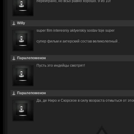
переиграно, но всьо равно хорошо. 9 из 10!
Willy
super film interesniy aktyerskiy sostav toje super
супер фильм и актерский состав великолепный .
Паралепоменон
Пусть это индейцы смотрят!
Паралепоменон
Да, де Ниро и Скорсезе в силу возраста отмыться от эт