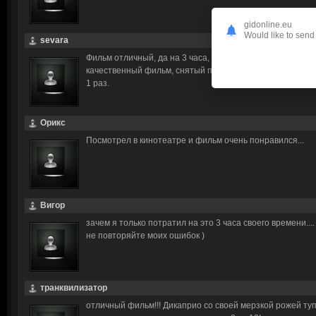
gidonline.eu
Would like to send 
sevara
Фильм отличный, да на 3 часа, но это того стоит.Лучше 
качественный фильм, снятый профессионалами, чем по
1 раз.
Орикс
Посмотрел в кинотеатре и фильм очень понравился...
Вигор
зачем я только потратил на это 3 часа своего времени....
не повторяйте моих ошибок )
транквилизатор
отличный фильм!!! Дикаприо со своей мерзкой рожей ту