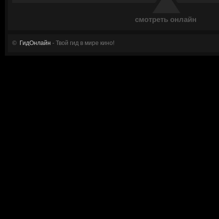
смотреть онлайн
©
ГидОнлайн
- Твой гид в мире кино!