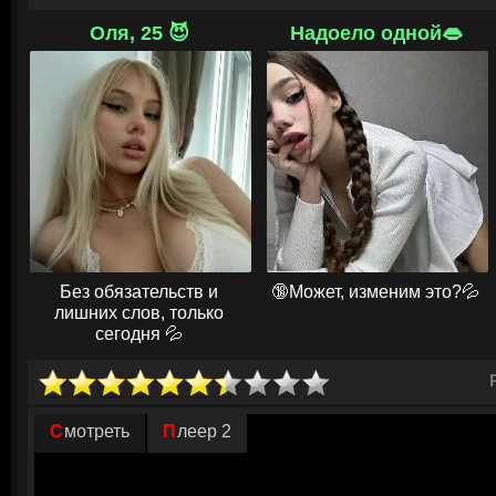
В округе надёжно обосновался дальний родственник Беркхарта. Его о
Оля, 25 😈
Надоело одной👄
Хэйл. Коренное население опасается его. Он считается властным чел
Король. Трудолюбивый и самоуверенный горожанин является землевл
разведением скота. Он уговаривает симпатичного племянника присмо
девушке Молли Кайл, состоятельные родители которой индейцы по п
скотопромышленник совсем не против того, чтобы огромные земли это
временем перешли в его собственность. Для этого должны скончаться
Эрнеста и она сама.
© ГидОнлайн
Без обязательств и
🔞Может, изменим это?💦
лишних слов, только
сегодня 💦
Смотреть
Плеер 2