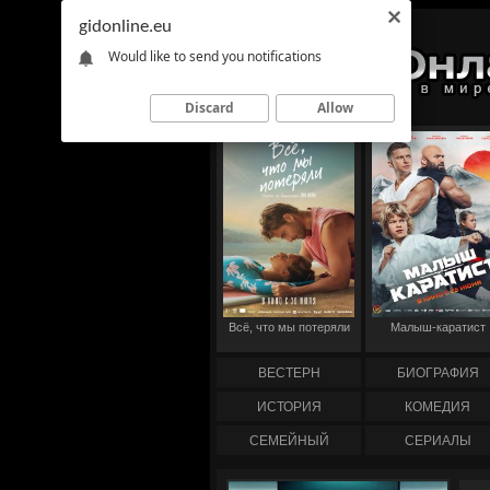
gidonline.eu
Would like to send you notifications
Discard
Allow
Всё, что мы потеряли
Малыш-каратист
ВЕСТЕРН
БИОГРАФИЯ
ИСТОРИЯ
КОМЕДИЯ
СЕМЕЙНЫЙ
СЕРИАЛЫ