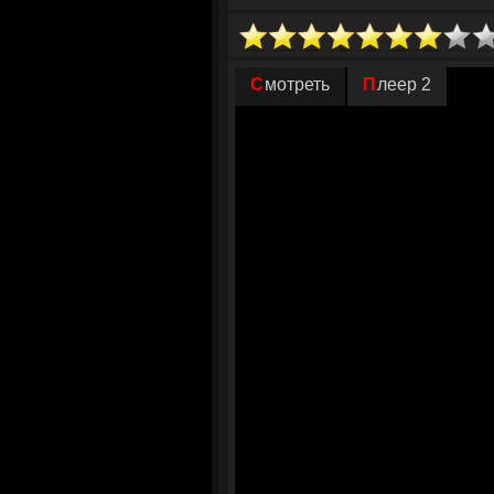
На место происшествия был незамедли
дела достается детективу Рису. Мужчи
начатое до ума ему мешают собствен
Смотреть
Плеер 2
лудомании. В это же время ограблени
безопасности. Непонятно для чего, он
предстоит самостоятельно разобраться