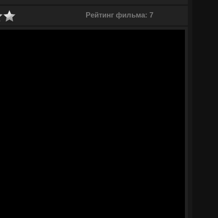
тельно вызван наряд полиции. Расследование запутанного
Рейтинг фильма: 7
на с энтузиазмом принимается за работу. Однако довести
ные проблемы. Мужчина вынужден бороться с тяжелой формой
ем начинают интересоваться сотрудники британской службы
и открывают охоту на главную свидетельницу — Зару. Ей
 в деле, чтобы сохранить жизнь.
© ГидОнлайн