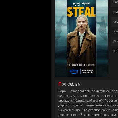
на
год
ст
жа
ре
в 
Про фильм
Зара — очаровательная девушка. Геро
Однажды утром ее привычная жизнь ре
врывается банда грабителей. Преступн
дерзкого преступления. Ребята долж
из хранилища. Это ужасное событие не 
десятки жизней посетителей, пришедши