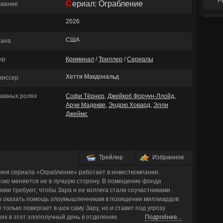
Р
Сериал: Ограбление
звание
2026
США
рана
нр
Криминал
/
Триллер
/
Сериалы
Хетти Макдональд
жиссер
главных ролях
Софи Тёрнер
,
Джейкоб Форчун-Ллойд
,
Арчи Мадекве
,
Эндрю Ховард
,
Элли
Джеймс
Трейлер
Избранное
иня сериала «Ограбление» работает в инвесткомпании.
зко меняется не в лучшую сторону. В помещение фонда
ики требуют, чтобы Зара и ее коллега стали соучастниками
ны оказать помощь злоумышленникам в похищении миллиардов
только повергает в шок саму Зару, но и ставит под угрозу
х в этот злополучный день в отделение.
Подробнее...