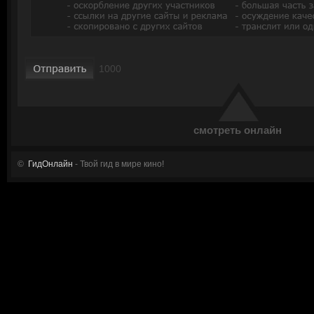
смотреть онлайн
©
ГидОнлайн
- Твой гид в мире кино!