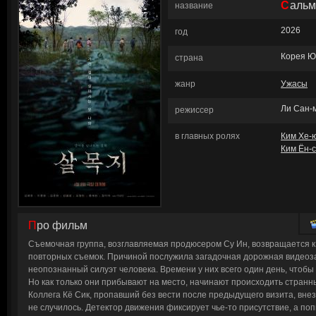
Саль
название
2026
год
Корея 
страна
жанр
Ужасы
Ли Сан-
режиссер
в главных ролях
Ким Хе-
Ким Ён-
Про фильм
Съемочная группа, возглавляемая продюсером Су Ин, возвращается 
повторных съемок. Причиной послужила загадочная дорожная видеоза
неопознанный силуэт человека. Времени у них всего один день, чтобы
Но как только они прибывают на место, начинают происходить стран
Коллега Кё Сик, пропавший без вести после предыдущего визита, внез
не случилось. Детектор движения фиксирует чье-то присутствие, а попы