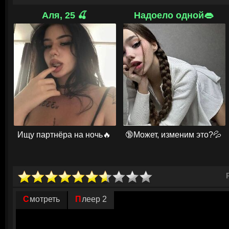
машина возвращается на то же место.
Аля, 25 🍒
Надоело одной👄
Чем больше съемочная группа пытается вырваться из этой ловушки, 
затягивает их в темные воды водохранилища. Постепенно становится 
жуткую тайну и нечто зловещее, связанное с давней трагедией, котор
скрывал. Режиссер фильма, снятого в реальном водохранилище пров
Мин — приглашает зрителей окунуться в атмосферу мистики и ужаса,
Сальмокчи.
© ГидОнлайн
Ищу партнёра на ночь🔥
🔞Может, изменим это?💦
Смотреть
Плеер 2