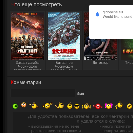
Что еще посмотреть
gidonline.eu
Would like to send 
Захват дамбы
Битва при
Детектор
Пира
Чосинского
Чосинском
водохранилища
водохранилище
Комментарии
Имя