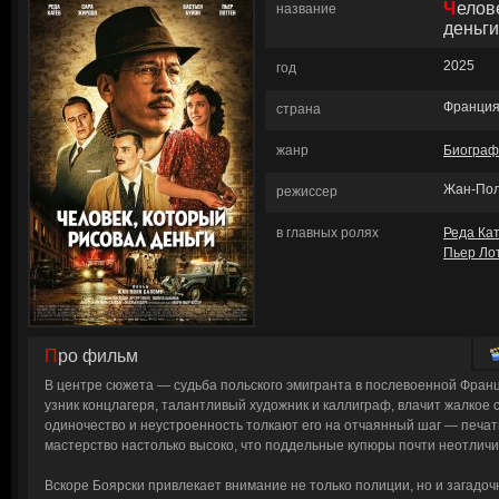
Человек, который рисовал
название
деньги
2025
год
Франци
страна
жанр
Биограф
Жан-Пол
режиссер
в главных ролях
Реда Ка
Пьер Ло
Про фильм
В центре сюжета — судьба польского эмигранта в послевоенной Фран
узник концлагеря, талантливый художник и каллиграф, влачит жалкое 
одиночество и неустроенность толкают его на отчаянный шаг — печат
мастерство настолько высоко, что поддельные купюры почти неотлич
Вскоре Боярски привлекает внимание не только полиции, но и загадоч