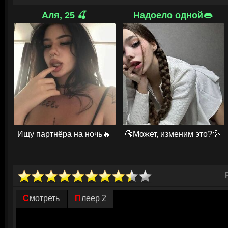
финансировать его преступный гений. То, что началось как акт отчаян
крупную аферу XX века. «Дело Боярски» сотрясает Францию, вызывая 
Аля, 25 🍒
Надоело одной👄
историю как одна из самых дерзких подделок государственной валюты
выбором: искусство, завораживающее даже криминальных авторитетов,
стоить ему слишком дорого.
© ГидОнлайн
Ищу партнёра на ночь🔥
🔞Может, изменим это?💦
Смотреть
Плеер 2