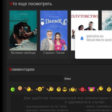
Что еще посмотреть
gidonline.eu
Would like to send 
Великая свобода
Сериал: Папик
Плутовство
Охо
д
Комментарии
Имя