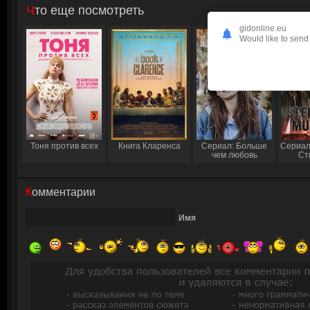
Что еще посмотреть
gidonline.eu
Would like to send 
Тоня против всех
Книга Кларенса
Сериал: Больше
Сериал
чем любовь
Ст
Комментарии
Имя