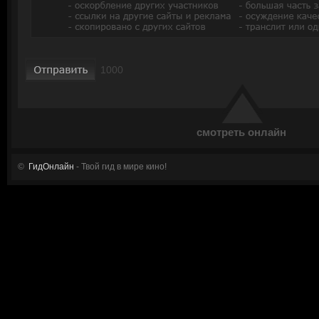
смотреть онлайн
©
ГидОнлайн
- Твой гид в мире кино!