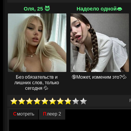
Тоня, или, как её звали ранее, Шэрон Маршалл, была похищена в пят
Оля, 25 😈
Надоело одной👄
своим похитителем. Документальный фильм Скай Боргман проливает с
раскрывая, как Флойд лишил Шэрон свободы и собственного имени, выда
Этот шокирующий рассказ о жизни, полной обмана и насилия, заставля
хрупка человеческая судьба и как легко можно потерять свою идентич
Без обязательств и
🔞Может, изменим это?💦
лишних слов, только
сегодня 💦
Смотреть
Плеер 2