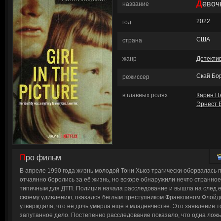
Дево
название
2022
год
США
страна
жанр
Детекти
Скай Бо
режиссер
в главных ролях
Карен П
Эрнест 
Про фильм
В апреле 1990 года жизнь молодой Тони Хьюз трагически оборвалась 
отчаянно боролись за её жизнь, но вскоре обнаружили нечто странное
типичным для ДТП. Полиция начала расследование и вышла на след её
своему удивлению, оказался беглым преступником Франклином Флойдо
утверждала, что её дочь умерла ещё в младенчестве. Это заявление т
запутанное дело. Постепенно расследование показало, что одна ложь