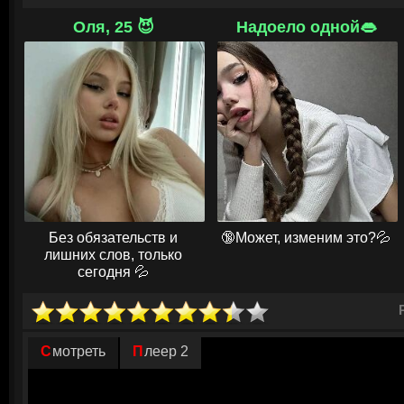
Однако, когда главарь мафии решил использовать Пьяли в своих целях
Оля, 25 😈
Надоело одной👄
ответ на это, детей выгнали из трущоб, оставив их без крова и надежд
друг Зияха помог им найти пристанище. Старший брат нашёл работу 
Сайеда, что позволило им выжить. Зиях пообещал Пьяли построить до
символизируя их стремление к лучшему будущему. Но в мире, где детс
разлука с близкими может произойти в любой момент, им предстоит п
испытаний, чтобы сохранить свою неразрывную связь.
© ГидОнлайн
Без обязательств и
🔞Может, изменим это?💦
лишних слов, только
сегодня 💦
Смотреть
Плеер 2