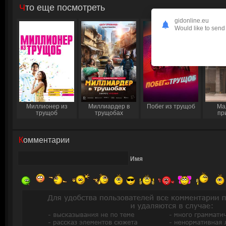
Что еще посмотреть
gidonline.eu
Would like to send 
Миллионер из
Миллиардер в
Побег из трущоб
Ма
трущоб
трущобах
пр
Комментарии
Имя