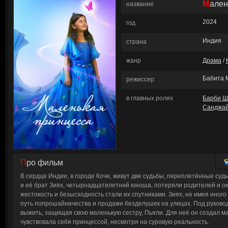
Мале
название
2024
год
Индия
страна
жанр
Драма
/
Бабита 
режиссер
в главных ролях
Барби 
Санджай
Про фильм
В сердце Индии, в городе Кочи, живут две судьбы, переплетённые судь
и её брат Зиях, четырнадцатилетний юноша, потеряли родителей и ок
жестокость и безысходность стали их спутниками. Зиях, не имея иног
путь попрошайничества и продажи безделушек на улицах. Под руково
выжить, защищая свою маленькую сестру, Пьяли. Для неё он создал ма
чувствовала себя принцессой, несмотря на суровую реальность.