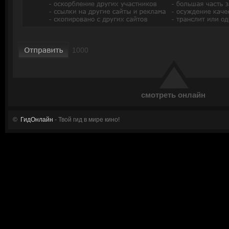
смотреть онлайн
©
ГидОнлайн
- Твой гид в мире кино!