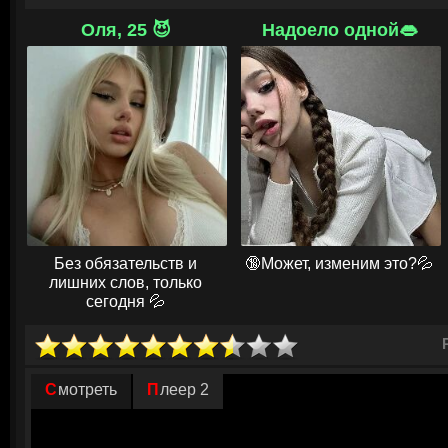
С каждым шагом дуэт начинает подозревать, что за рядовым преступ
Оля, 25 😈
Надоело одной👄
большее, и что в тюрьме сидит не тот человек. На их пути встают нов
жительницы Миджу до влиятельного О Мин Хо. Пока неугомонный вете
напарник распутывают этот клубок лжи, их отношения выходят за рамк
проверкой на прочность, где ошибка может стоить слишком дорого.
© 
Без обязательств и
🔞Может, изменим это?💦
лишних слов, только
сегодня 💦
Смотреть
Плеер 2