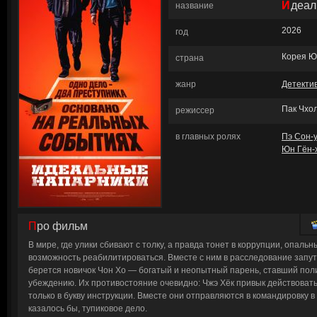
Идеа
название
2026
год
Корея 
страна
жанр
Детекти
Пак Чхо
режиссер
в главных ролях
Пэ Сон-у
Юн Гён-
Про фильм
В мире, где улики сбивают с толку, а правда тонет в коррупции, опаль
возможность реабилитироваться. Вместе с ним в расследование запу
берется новичок Чон Хо — богатый и неопытный парень, ставший полиц
убеждению. Их противостояние очевидно: Чжэ Хёк привык действовать 
только в букву инструкции. Вместе они отправляются в командировку в
казалось бы, тупиковое дело.