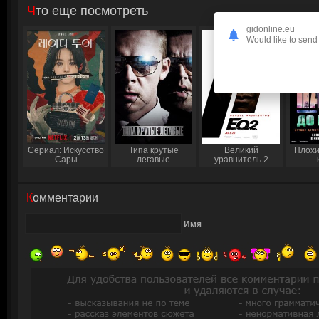
Что еще посмотреть
gidonline.eu
Would like to send 
Сериал: Искусство
Типа крутые
Великий
Плохи
Сары
легавые
уравнитель 2
Комментарии
Имя