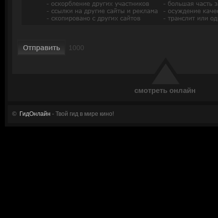
смотреть онлайн
©
ГидОнлайн
- Твой гид в мире кино!