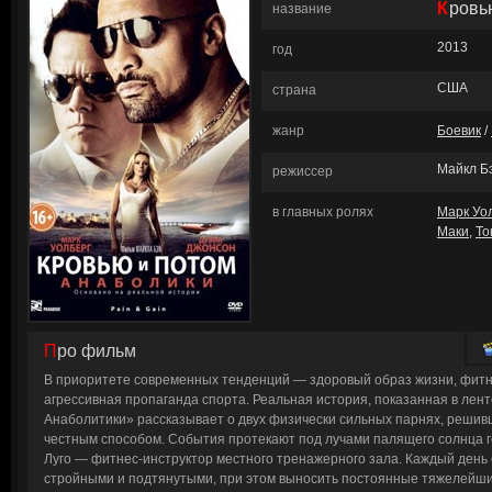
Кров
название
2013
год
США
страна
жанр
Боевик
/
Майкл Б
режиссер
в главных ролях
Марк Уо
Маки
,
То
Про фильм
В приоритете современных тенденций — здоровый образ жизни, фитн
агрессивная пропаганда спорта. Реальная история, показанная в лент
Анаболитики» рассказывает о двух физически сильных парнях, решив
честным способом. События протекают под лучами палящего солнца 
Луго — фитнес-инструктор местного тренажерного зала. Каждый день
стройными и подтянутыми, при этом выносить постоянные тяжелейшие