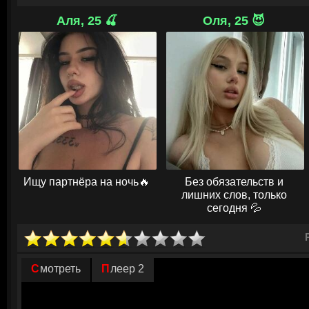
отнимающая много сил и не приносящая достаточного дохода, ему над
размышления о новых быстрых заработках.
Аля, 25 🍒
Оля, 25 😈
Мысль похитить собственного клиента-миллионера взамен на крупную
его, и он решается на этот отчаянный шаг. Поняв, что в одиночку ему 
вынужден найти себе единомышленника. Им становится человек-скал
злоупотребляет анаболиками и выглядит весьма угрожающе, да еще 
заключенным. Вместе они раздумывают над планом захвата, уверенны
Однако что-то начинает идти не так, как хотелось бы сообщникам.
© Г
Ищу партнёра на ночь🔥
Без обязательств и
лишних слов, только
сегодня 💦
Смотреть
Плеер 2