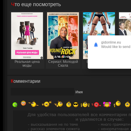
Что еще посмотреть
gidonline.eu
Would like to send 
Реальная цена
Сериал: Молодой
Бичи в Майами
Любо
моды
Скала
Комментарии
Имя