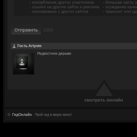
Гость Artyom
Редкостное дерьмо
смотреть онлайн
©
ГидОнлайн
- Твой гид в мире кино!