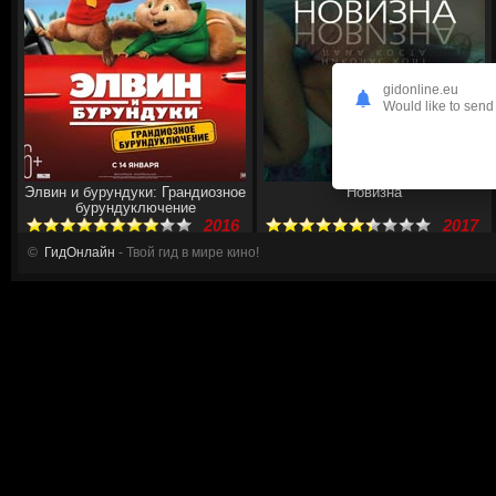
gidonline.eu
Would like to send 
Элвин и бурундуки: Грандиозное
Новизна
бурундуключение
2016
2017
©
ГидОнлайн
- Твой гид в мире кино!