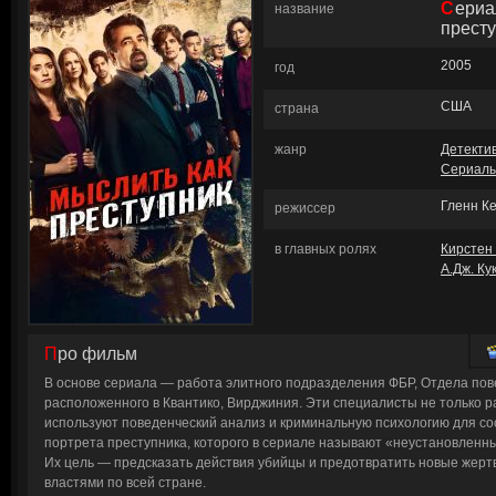
Сериал: Мыслить как
название
прест
2005
год
США
страна
жанр
Детекти
Сериал
Гленн К
режиссер
в главных ролях
Кирстен
А.Дж. Ку
Про фильм
В основе сериала — работа элитного подразделения ФБР, Отдела пов
расположенного в Квантико, Вирджиния. Эти специалисты не только р
используют поведенческий анализ и криминальную психологию для со
портрета преступника, которого в сериале называют «неустановленн
Их цель — предсказать действия убийцы и предотвратить новые жерт
властями по всей стране.