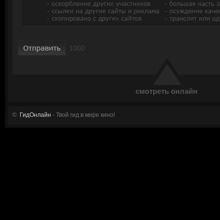
смотреть онлайн
©
ГидОнлайн
- Твой гид в мире кино!