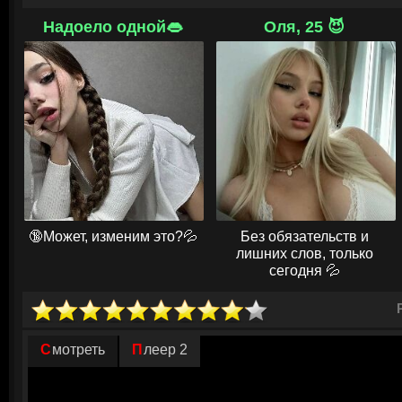
Основу команды составляют профилировщики, каждый из которых внос
Надоело одной👄
Оля, 25 😈
проницательный Аарон Хотчнер, бывший прокурор, строго, но справе
гениальный Спенсер Рид с эйдетической памятью и учеными степеня
навязчивым преступлениям Дерек Морган; и технический аналитик Пе
хакер, который может получить доступ к любой базе данных. Однако 
ежедневно погружающихся в темные уголки человеческой психики, ра
испытанием, стирающим грань между долгом и личной жизнью, когда ц
© ГидОнлайн
🔞Может, изменим это?💦
Без обязательств и
лишних слов, только
сегодня 💦
Смотреть
Плеер 2