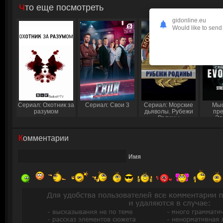
Что еще посмотреть
gidonline.eu
Would like to send 
Сериал: Охотник за
Сериал: Свои 3
Сериал: Морские
Мыс
разумом
дьяволы. Рубежи
пре
Родины
Эв
Комментарии
Имя